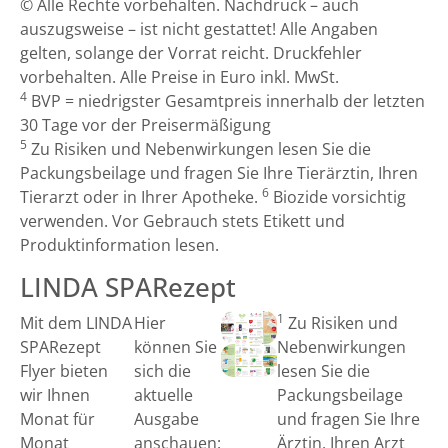
© Alle Rechte vorbehalten. Nachdruck – auch
auszugsweise – ist nicht gestattet! Alle Angaben
gelten, solange der Vorrat reicht. Druckfehler
vorbehalten. Alle Preise in Euro inkl. MwSt.
4
BVP = niedrigster Gesamtpreis innerhalb der letzten
30 Tage vor der Preisermäßigung
5
Zu Risiken und Nebenwirkungen lesen Sie die
Packungsbeilage und fragen Sie Ihre Tierärztin, Ihren
6
Tierarzt oder in Ihrer Apotheke.
Biozide vorsichtig
verwenden. Vor Gebrauch stets Etikett und
Produktinformation lesen.
LINDA SPARezept
1
Mit dem LINDA
Hier
Zu Risiken und
SPARezept
können Sie
Nebenwirkungen
Flyer bieten
sich die
lesen Sie die
wir Ihnen
aktuelle
Packungsbeilage
Monat für
Ausgabe
und fragen Sie Ihre
Monat
anschauen:
Ärztin, Ihren Arzt